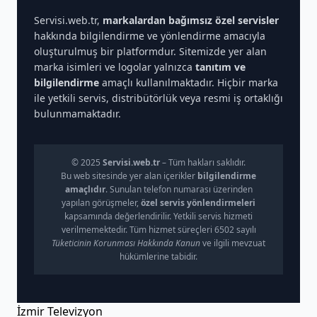
Servisi.web.tr,
markalardan bağımsız özel servisler
hakkında bilgilendirme ve yönlendirme amacıyla
oluşturulmuş bir platformdur. Sitemizde yer alan
marka isimleri ve logolar yalnızca
tanıtım ve
bilgilendirme
amaçlı kullanılmaktadır. Hiçbir marka
ile yetkili servis, distribütörlük veya resmi iş ortaklığı
bulunmamaktadır.
© 2025
Servisi.web.tr
– Tüm hakları saklıdır.
Bu web sitesinde yer alan içerikler
bilgilendirme
amaçlıdır
. Sunulan telefon numarası üzerinden
yapılan görüşmeler,
özel servis yönlendirmeleri
kapsamında değerlendirilir. Yetkili servis hizmeti
verilmemektedir. Tüm hizmet süreçleri 6502 sayılı
Tüketicinin Korunması Hakkında Kanun
ve ilgili mevzuat
hükümlerine tabidir.
İzmir Televizyon