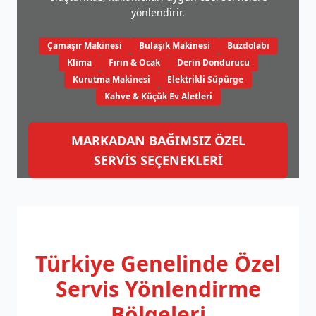
yönlendirir.
Çamaşır Makinesi
Bulaşık Makinesi
Buzdolabı
Klima
Fırın & Ocak
Derin Dondurucu
Kurutma Makinesi
Elektrikli Süpürge
Kahve & Küçük Ev Aletleri
MARKADAN BAĞIMSIZ ÖZEL
SERVİS SEÇENEKLERİ
Türkiye Genelinde
Özel
Servis Yönlendirme
Bölgeleri