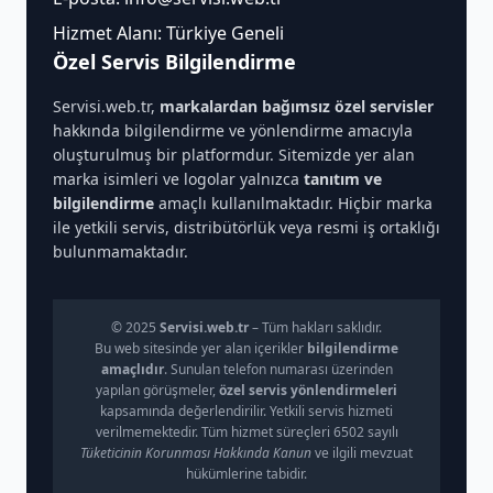
Hizmet Alanı: Türkiye Geneli
Özel Servis Bilgilendirme
Servisi.web.tr,
markalardan bağımsız özel servisler
hakkında bilgilendirme ve yönlendirme amacıyla
oluşturulmuş bir platformdur. Sitemizde yer alan
marka isimleri ve logolar yalnızca
tanıtım ve
bilgilendirme
amaçlı kullanılmaktadır. Hiçbir marka
ile yetkili servis, distribütörlük veya resmi iş ortaklığı
bulunmamaktadır.
© 2025
Servisi.web.tr
– Tüm hakları saklıdır.
Bu web sitesinde yer alan içerikler
bilgilendirme
amaçlıdır
. Sunulan telefon numarası üzerinden
yapılan görüşmeler,
özel servis yönlendirmeleri
kapsamında değerlendirilir. Yetkili servis hizmeti
verilmemektedir. Tüm hizmet süreçleri 6502 sayılı
Tüketicinin Korunması Hakkında Kanun
ve ilgili mevzuat
hükümlerine tabidir.