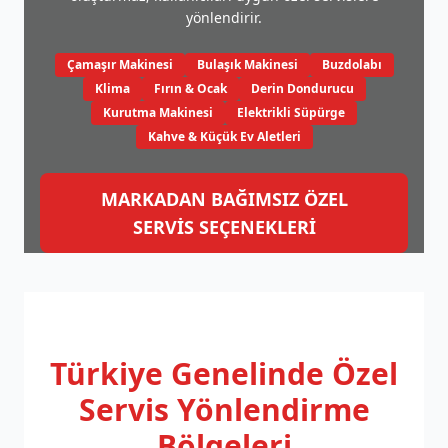
yönlendirir.
Çamaşır Makinesi
Bulaşık Makinesi
Buzdolabı
Klima
Fırın & Ocak
Derin Dondurucu
Kurutma Makinesi
Elektrikli Süpürge
Kahve & Küçük Ev Aletleri
MARKADAN BAĞIMSIZ ÖZEL
SERVİS SEÇENEKLERİ
Türkiye Genelinde
Özel
Servis Yönlendirme
Bölgeleri