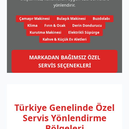
yönlendirir.
Çamaşır Makinesi
Bulaşık Makinesi
Buzdolabı
Klima
Fırın & Ocak
Derin Dondurucu
Kurutma Makinesi
Elektrikli Süpürge
Kahve & Küçük Ev Aletleri
MARKADAN BAĞIMSIZ ÖZEL
SERVİS SEÇENEKLERİ
Türkiye Genelinde
Özel
Servis Yönlendirme
Bölgeleri