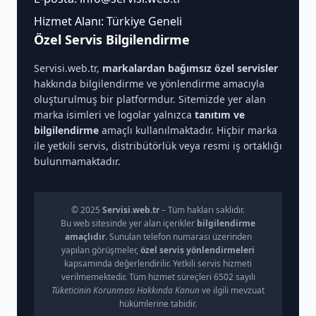
Hizmet Alanı: Türkiye Geneli
Özel Servis Bilgilendirme
Servisi.web.tr,
markalardan bağımsız özel servisler
hakkında bilgilendirme ve yönlendirme amacıyla
oluşturulmuş bir platformdur. Sitemizde yer alan
marka isimleri ve logolar yalnızca
tanıtım ve
bilgilendirme
amaçlı kullanılmaktadır. Hiçbir marka
ile yetkili servis, distribütörlük veya resmi iş ortaklığı
bulunmamaktadır.
© 2025
Servisi.web.tr
– Tüm hakları saklıdır.
Bu web sitesinde yer alan içerikler
bilgilendirme
amaçlıdır
. Sunulan telefon numarası üzerinden
yapılan görüşmeler,
özel servis yönlendirmeleri
kapsamında değerlendirilir. Yetkili servis hizmeti
verilmemektedir. Tüm hizmet süreçleri 6502 sayılı
Tüketicinin Korunması Hakkında Kanun
ve ilgili mevzuat
hükümlerine tabidir.