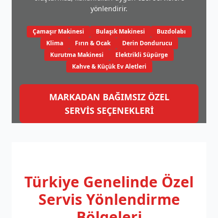
yönlendirir.
Çamaşır Makinesi
Bulaşık Makinesi
Buzdolabı
Klima
Fırın & Ocak
Derin Dondurucu
Kurutma Makinesi
Elektrikli Süpürge
Kahve & Küçük Ev Aletleri
MARKADAN BAĞIMSIZ ÖZEL
SERVİS SEÇENEKLERİ
Türkiye Genelinde
Özel
Servis Yönlendirme
Bölgeleri