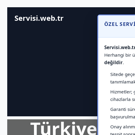
Servisi.web.tr
ÖZEL SERV
Servisi.web.t
Herhangi bir ür
değildir
.
Sitede geçen
tanımlamak 
Hizmetler; 
cihazlarla sı
Garanti sür
başvurulmas
Türkiye Ge
Onay alınma
tespit sonras