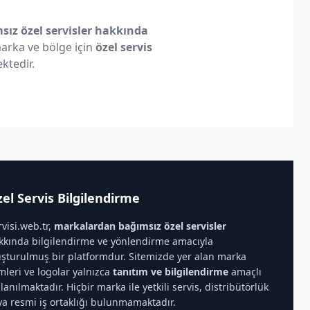
ız özel servisler hakkında
 marka ve bölge için
özel servis
ktedir.
el Servis Bilgilendirme
rvisi.web.tr,
markalardan bağımsız özel servisler
kkında bilgilendirme ve yönlendirme amacıyla
uşturulmuş bir platformdur. Sitemizde yer alan marka
imleri ve logolar yalnızca
tanıtım ve bilgilendirme
amaçlı
llanılmaktadır. Hiçbir marka ile yetkili servis, distribütörlük
ya resmi iş ortaklığı bulunmamaktadır.