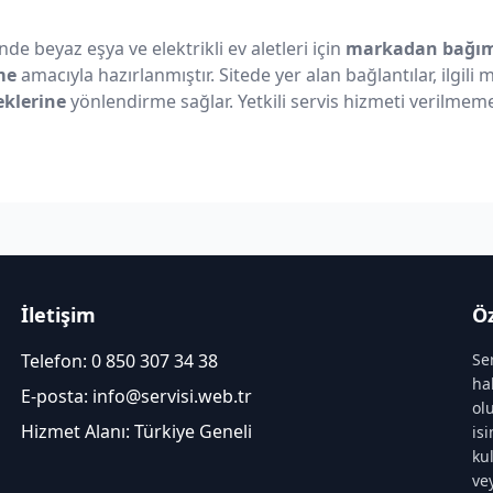
nde beyaz eşya ve elektrikli ev aletleri için
markadan bağıms
me
amacıyla hazırlanmıştır. Sitede yer alan bağlantılar, ilgili
eklerine
yönlendirme sağlar. Yetkili servis hizmeti verilmeme
İletişim
Öz
Telefon:
0 850 307 34 38
Se
ha
E-posta:
info@servisi.web.tr
ol
Hizmet Alanı: Türkiye Geneli
is
ku
ve