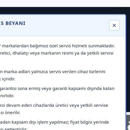
IS BEYANI
×
r
markalardan bağımsız özel servis hizmeti sunmaktadır.
etici, ithalatçı veya markanın resmi ya da yetkili servisi
 marka adları yalnızca servis verilen cihaz türlerini
içindir.
garantisi sona ermiş veya garanti kapsamı dışında kalan
nırlıdır.
esi devam eden cihazlarda üretici veya yetkili servise
ı önerilir.
nelinde
Markad
dan kapsam dışı işlem yapılmaz; fiyat bilgisi yerinde
ı netleştirilir.