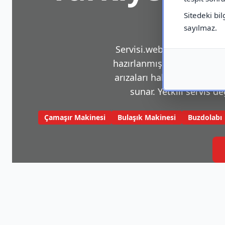
Sitedeki bil
sayılmaz.
Servisi.web.tr, beyaz eşya v
hazırlanmış bir platformdu
arızaları hakkında sık karş
sunar. Yetkili servis de
Çamaşır Makinesi
Bulaşık Makinesi
Buzdolabı