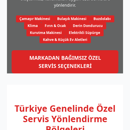
yönlendirir.
Çamaşır Makinesi
Bulaşık Makinesi
Buzdolabı
Klima
Fırın & Ocak
Derin Dondurucu
Kurutma Makinesi
Elektrikli Süpürge
Kahve & Küçük Ev Aletleri
MARKADAN BAĞIMSIZ ÖZEL
SERVİS SEÇENEKLERİ
Türkiye Genelinde
Özel
Servis Yönlendirme
Bölgeleri