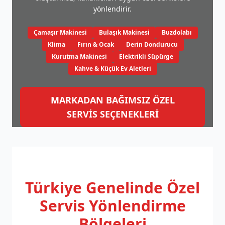
yönlendirir.
Çamaşır Makinesi
Bulaşık Makinesi
Buzdolabı
Klima
Fırın & Ocak
Derin Dondurucu
Kurutma Makinesi
Elektrikli Süpürge
Kahve & Küçük Ev Aletleri
MARKADAN BAĞIMSIZ ÖZEL
SERVİS SEÇENEKLERİ
Türkiye Genelinde
Özel
Servis Yönlendirme
Bölgeleri