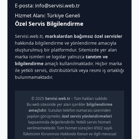
E-posta:
info@servisi.web.tr
Hizmet Alanı: Türkiye Geneli
Özel Servis Bilgilendirme
Servisi.web.tr,
markalardan bağımsız özel servisler
hakkında bilgilendirme ve yönlendirme amacıyla
oluşturulmuş bir platformdur. Sitemizde yer alan
marka isimleri ve logolar yalnızca
tanıtım ve
bilgilendirme
amaçlı kullanılmaktadır. Hiçbir marka
ile yetkili servis, distribütörlük veya resmi iş ortaklığı
bulunmamaktadır.
© 2025
Servisi.web.tr
– Tüm hakları saklıdır.
Bu web sitesinde yer alan içerikler
bilgilendirme
amaçlıdır
. Sunulan telefon numarası üzerinden
yapılan görüşmeler,
özel servis yönlendirmeleri
kapsamında değerlendirilir. Yetkili servis hizmeti
verilmemektedir. Tüm hizmet süreçleri 6502 sayılı
Tüketicinin Korunması Hakkında Kanun
ve ilgili mevzuat