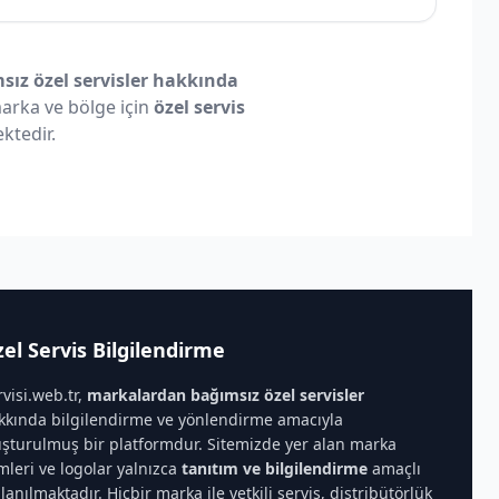
ız özel servisler hakkında
 marka ve bölge için
özel servis
ktedir.
el Servis Bilgilendirme
rvisi.web.tr,
markalardan bağımsız özel servisler
kkında bilgilendirme ve yönlendirme amacıyla
uşturulmuş bir platformdur. Sitemizde yer alan marka
imleri ve logolar yalnızca
tanıtım ve bilgilendirme
amaçlı
llanılmaktadır. Hiçbir marka ile yetkili servis, distribütörlük