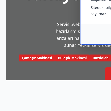
Sitedeki bil
sayılmaz.
Servisi.web.tr, beyaz eşya v
hazırlanmış bir platformdu
arızaları hakkında sık karş
sunar. Yetkili servis de
Çamaşır Makinesi
Bulaşık Makinesi
Buzdolabı