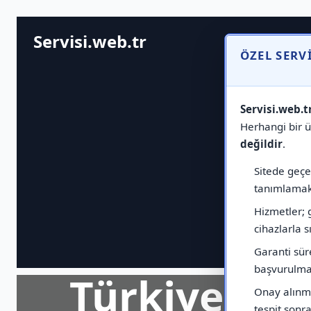
Servisi.web.tr
ÖZEL SERV
Servisi.web.t
Herhangi bir ür
değildir
.
Sitede geçen
tanımlamak 
Hizmetler; 
cihazlarla sı
Garanti sür
başvurulmas
Türkiye Ge
Onay alınma
tespit sonras