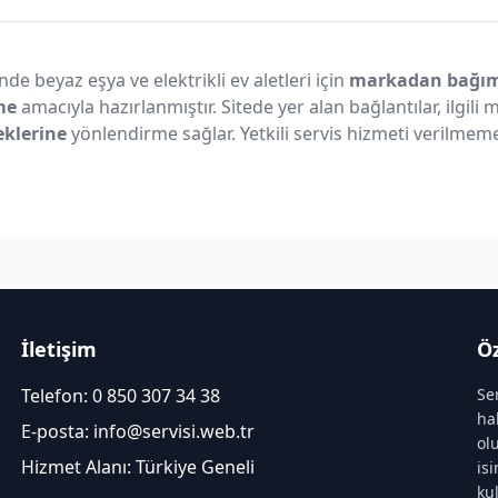
nde beyaz eşya ve elektrikli ev aletleri için
markadan bağıms
me
amacıyla hazırlanmıştır. Sitede yer alan bağlantılar, ilgili
eklerine
yönlendirme sağlar. Yetkili servis hizmeti verilmeme
İletişim
Öz
Telefon:
0 850 307 34 38
Se
ha
E-posta:
info@servisi.web.tr
ol
Hizmet Alanı: Türkiye Geneli
is
ku