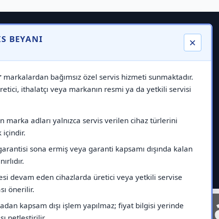
IS BEYANI
×
r
markalardan bağımsız özel servis hizmeti sunmaktadır.
etici, ithalatçı veya markanın resmi ya da yetkili servisi
 marka adları yalnızca servis verilen cihaz türlerini
içindir.
garantisi sona ermiş veya garanti kapsamı dışında kalan
nırlıdır.
esi devam eden cihazlarda üretici veya yetkili servise
ı önerilir.
nelinde
Markad
dan kapsam dışı işlem yapılmaz; fiyat bilgisi yerinde
ı netleştirilir.