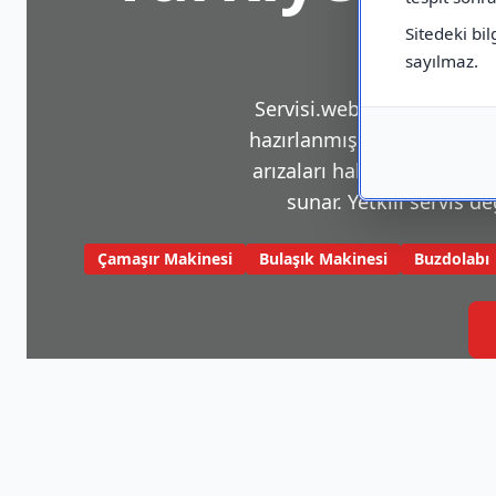
Sitedeki bil
sayılmaz.
Servisi.web.tr, beyaz eşya v
hazırlanmış bir platformdu
arızaları hakkında sık karş
sunar. Yetkili servis de
Çamaşır Makinesi
Bulaşık Makinesi
Buzdolabı