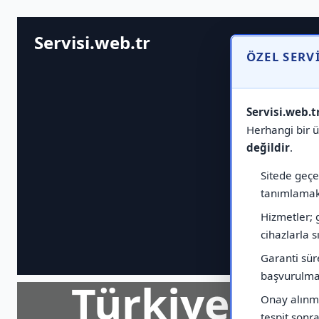
Servisi.web.tr
ÖZEL SERV
Servisi.web.t
Herhangi bir ür
değildir
.
Sitede geçen
tanımlamak 
Hizmetler; 
cihazlarla sı
Garanti sür
başvurulmas
Türkiye Ge
Onay alınma
tespit sonras