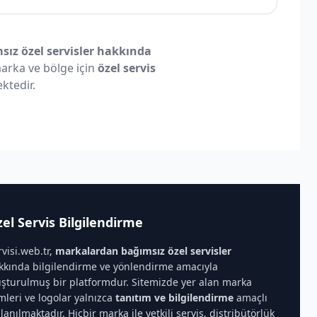
ız özel servisler hakkında
 marka ve bölge için
özel servis
ktedir.
el Servis Bilgilendirme
rvisi.web.tr,
markalardan bağımsız özel servisler
kkında bilgilendirme ve yönlendirme amacıyla
uşturulmuş bir platformdur. Sitemizde yer alan marka
imleri ve logolar yalnızca
tanıtım ve bilgilendirme
amaçlı
llanılmaktadır. Hiçbir marka ile yetkili servis, distribütörlük