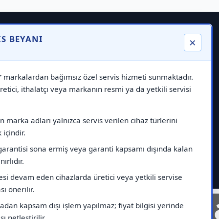
IS BEYANI
×
r
markalardan bağımsız özel servis hizmeti sunmaktadır.
etici, ithalatçı veya markanın resmi ya da yetkili servisi
 marka adları yalnızca servis verilen cihaz türlerini
içindir.
garantisi sona ermiş veya garanti kapsamı dışında kalan
nırlıdır.
esi devam eden cihazlarda üretici veya yetkili servise
ı önerilir.
nelinde
Markad
dan kapsam dışı işlem yapılmaz; fiyat bilgisi yerinde
ı netleştirilir.