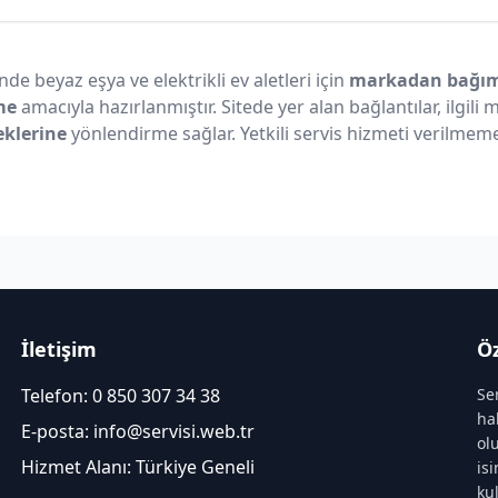
nde beyaz eşya ve elektrikli ev aletleri için
markadan bağıms
me
amacıyla hazırlanmıştır. Sitede yer alan bağlantılar, ilgili
eklerine
yönlendirme sağlar. Yetkili servis hizmeti verilmeme
İletişim
Öz
Telefon:
0 850 307 34 38
Se
ha
E-posta:
info@servisi.web.tr
ol
Hizmet Alanı: Türkiye Geneli
is
ku