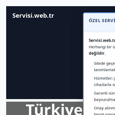
Servisi.web.tr
ÖZEL SERV
Servisi.web.t
Herhangi bir ür
değildir
.
Sitede geçen
tanımlamak 
Hizmetler; 
cihazlarla sı
Garanti sür
başvurulmas
Türkiye Ge
Onay alınma
tespit sonras