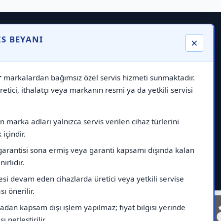
IS BEYANI
×
r
markalardan bağımsız özel servis hizmeti sunmaktadır.
etici, ithalatçı veya markanın resmi ya da yetkili servisi
 marka adları yalnızca servis verilen cihaz türlerini
içindir.
garantisi sona ermiş veya garanti kapsamı dışında kalan
nırlıdır.
esi devam eden cihazlarda üretici veya yetkili servise
ı önerilir.
nelinde
Markad
dan kapsam dışı işlem yapılmaz; fiyat bilgisi yerinde
ı netleştirilir.