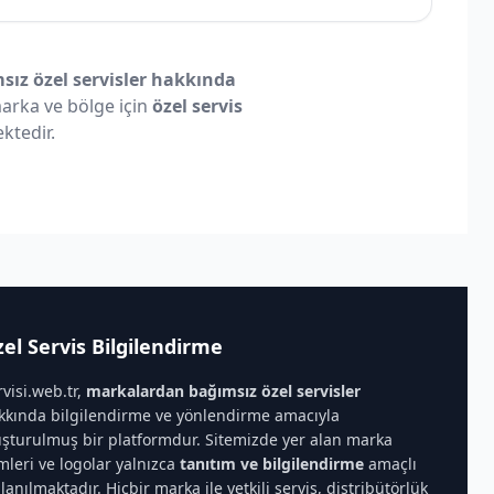
ız özel servisler hakkında
 marka ve bölge için
özel servis
ktedir.
el Servis Bilgilendirme
rvisi.web.tr,
markalardan bağımsız özel servisler
kkında bilgilendirme ve yönlendirme amacıyla
uşturulmuş bir platformdur. Sitemizde yer alan marka
imleri ve logolar yalnızca
tanıtım ve bilgilendirme
amaçlı
llanılmaktadır. Hiçbir marka ile yetkili servis, distribütörlük