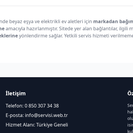
nde beyaz eşya ve elektrikli ev aletleri için
markadan bağıms
me
amacıyla hazırlanmıştır. Sitede yer alan bağlantılar, ilgili
eklerine
yönlendirme sağlar. Yetkili servis hizmeti verilmeme
İletişim
Öz
Telefon:
0 850 307 34 38
Se
ha
E-posta:
info@servisi.web.tr
ol
Hizmet Alanı: Türkiye Geneli
is
ku