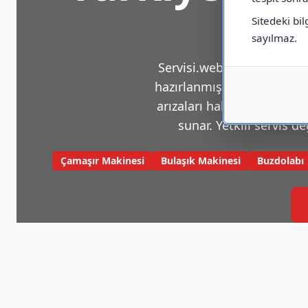
Sitedeki bil
sayılmaz.
Servisi.web.tr, beyaz eşya v
hazırlanmış bir platformdu
arızaları hakkında sık karş
sunar. Yetkili servis de
Çamaşır Makinesi
Bulaşık Makinesi
Buzdolabı