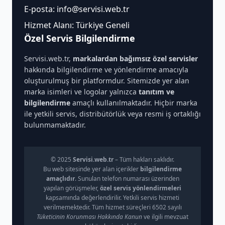
E-posta:
info@servisi.web.tr
Hizmet Alanı: Türkiye Geneli
Özel Servis Bilgilendirme
Servisi.web.tr,
markalardan bağımsız özel servisler
hakkında bilgilendirme ve yönlendirme amacıyla
oluşturulmuş bir platformdur. Sitemizde yer alan
marka isimleri ve logolar yalnızca
tanıtım ve
bilgilendirme
amaçlı kullanılmaktadır. Hiçbir marka
ile yetkili servis, distribütörlük veya resmi iş ortaklığı
bulunmamaktadır.
© 2025
Servisi.web.tr
– Tüm hakları saklıdır.
Bu web sitesinde yer alan içerikler
bilgilendirme
amaçlıdır
. Sunulan telefon numarası üzerinden
yapılan görüşmeler,
özel servis yönlendirmeleri
kapsamında değerlendirilir. Yetkili servis hizmeti
verilmemektedir. Tüm hizmet süreçleri 6502 sayılı
Tüketicinin Korunması Hakkında Kanun
ve ilgili mevzuat