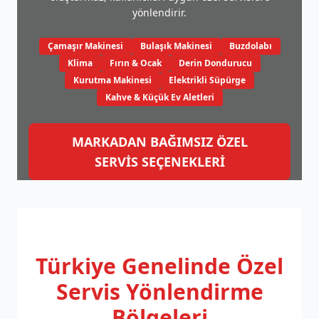
yönlendirir.
Çamaşır Makinesi
Bulaşık Makinesi
Buzdolabı
Klima
Fırın & Ocak
Derin Dondurucu
Kurutma Makinesi
Elektrikli Süpürge
Kahve & Küçük Ev Aletleri
MARKADAN BAĞIMSIZ ÖZEL
SERVİS SEÇENEKLERİ
Türkiye Genelinde
Özel
Servis Yönlendirme
Bölgeleri