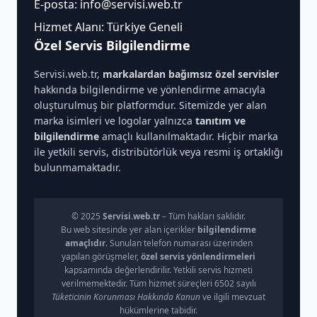
E-posta:
info@servisi.web.tr
Hizmet Alanı: Türkiye Geneli
Özel Servis Bilgilendirme
Servisi.web.tr,
markalardan bağımsız özel servisler
hakkında bilgilendirme ve yönlendirme amacıyla
oluşturulmuş bir platformdur. Sitemizde yer alan
marka isimleri ve logolar yalnızca
tanıtım ve
bilgilendirme
amaçlı kullanılmaktadır. Hiçbir marka
ile yetkili servis, distribütörlük veya resmi iş ortaklığı
bulunmamaktadır.
© 2025
Servisi.web.tr
– Tüm hakları saklıdır.
Bu web sitesinde yer alan içerikler
bilgilendirme
amaçlıdır
. Sunulan telefon numarası üzerinden
yapılan görüşmeler,
özel servis yönlendirmeleri
kapsamında değerlendirilir. Yetkili servis hizmeti
verilmemektedir. Tüm hizmet süreçleri 6502 sayılı
Tüketicinin Korunması Hakkında Kanun
ve ilgili mevzuat
hükümlerine tabidir.