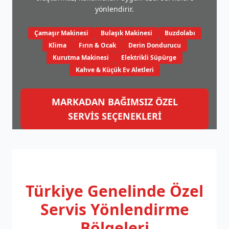
yönlendirir.
Çamaşır Makinesi
Bulaşık Makinesi
Buzdolabı
Klima
Fırın & Ocak
Derin Dondurucu
Kurutma Makinesi
Elektrikli Süpürge
Kahve & Küçük Ev Aletleri
MARKADAN BAĞIMSIZ ÖZEL
SERVİS SEÇENEKLERİ
Türkiye Genelinde
Özel
Servis Yönlendirme
Bölgeleri