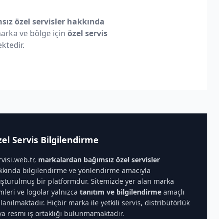
ız özel servisler hakkında
 marka ve bölge için
özel servis
ktedir.
el Servis Bilgilendirme
rvisi.web.tr,
markalardan bağımsız özel servisler
kkında bilgilendirme ve yönlendirme amacıyla
uşturulmuş bir platformdur. Sitemizde yer alan marka
imleri ve logolar yalnızca
tanıtım ve bilgilendirme
amaçlı
llanılmaktadır. Hiçbir marka ile yetkili servis, distribütörlük
ya resmi iş ortaklığı bulunmamaktadır.