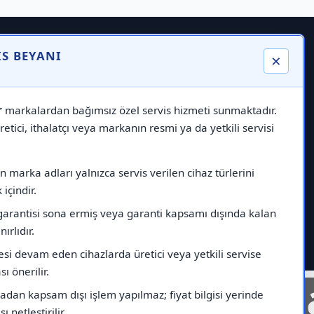
IS BEYANI
×
r
markalardan bağımsız özel servis hizmeti sunmaktadır.
etici, ithalatçı veya markanın resmi ya da yetkili servisi
 marka adları yalnızca servis verilen cihaz türlerini
içindir.
garantisi sona ermiş veya garanti kapsamı dışında kalan
nırlıdır.
esi devam eden cihazlarda üretici veya yetkili servise
ı önerilir.
nelinde
Markad
dan kapsam dışı işlem yapılmaz; fiyat bilgisi yerinde
ı netleştirilir.