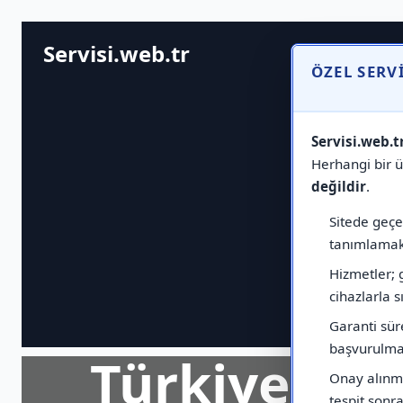
Servisi.web.tr
ÖZEL SERV
Servisi.web.t
Herhangi bir ür
değildir
.
Sitede geçen
tanımlamak 
Hizmetler; 
cihazlarla sı
Garanti sür
başvurulmas
Türkiye Ge
Onay alınma
tespit sonras