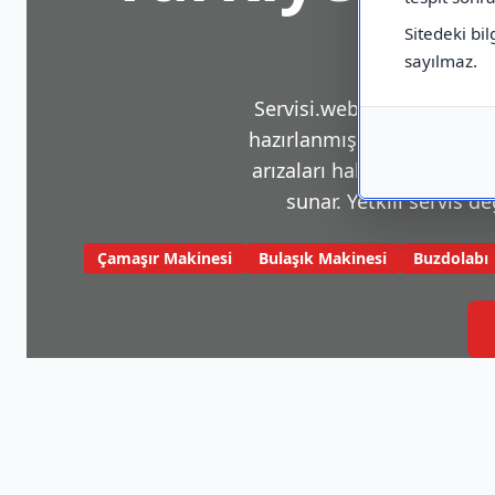
Sitedeki bil
sayılmaz.
Servisi.web.tr, beyaz eşya v
hazırlanmış bir platformdu
arızaları hakkında sık karş
sunar. Yetkili servis de
Çamaşır Makinesi
Bulaşık Makinesi
Buzdolabı