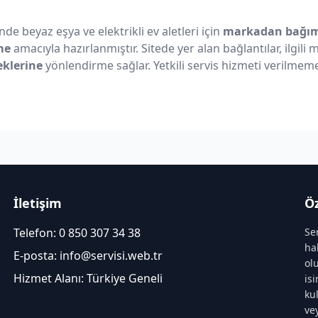
nde beyaz eşya ve elektrikli ev aletleri için
markadan bağıms
me
amacıyla hazırlanmıştır. Sitede yer alan bağlantılar, ilgili
eklerine
yönlendirme sağlar. Yetkili servis hizmeti verilmeme
İletişim
Öz
Telefon:
0 850 307 34 38
Se
ha
E-posta:
info@servisi.web.tr
ol
Hizmet Alanı: Türkiye Geneli
is
ku
ve