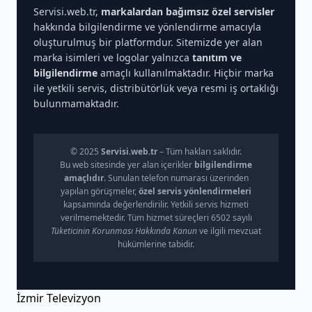
Servisi.web.tr,
markalardan bağımsız özel servisler
hakkında bilgilendirme ve yönlendirme amacıyla
oluşturulmuş bir platformdur. Sitemizde yer alan
marka isimleri ve logolar yalnızca
tanıtım ve
bilgilendirme
amaçlı kullanılmaktadır. Hiçbir marka
ile yetkili servis, distribütörlük veya resmi iş ortaklığı
bulunmamaktadır.
© 2025
Servisi.web.tr
– Tüm hakları saklıdır.
Bu web sitesinde yer alan içerikler
bilgilendirme
amaçlıdır
. Sunulan telefon numarası üzerinden
yapılan görüşmeler,
özel servis yönlendirmeleri
kapsamında değerlendirilir. Yetkili servis hizmeti
verilmemektedir. Tüm hizmet süreçleri 6502 sayılı
Tüketicinin Korunması Hakkında Kanun
ve ilgili mevzuat
hükümlerine tabidir.
İzmir Televizyon