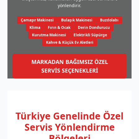
yönlendirir.
Çamaşır Makinesi
Bulaşık Makinesi
Buzdolabı
Klima
Fırın & Ocak
Derin Dondurucu
Kurutma Makinesi
Elektrikli Süpürge
Kahve & Küçük Ev Aletleri
MARKADAN BAĞIMSIZ ÖZEL
SERVİS SEÇENEKLERİ
Türkiye Genelinde
Özel
Servis Yönlendirme
Bölgeleri