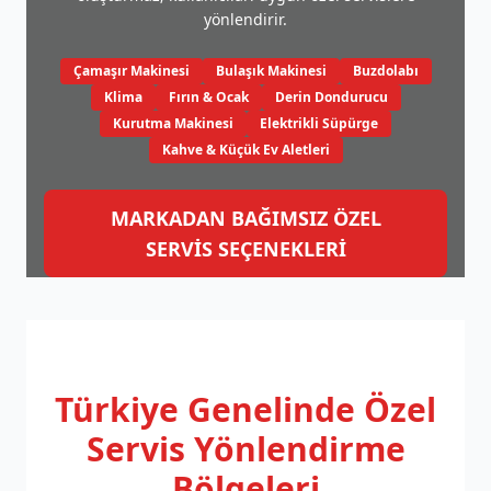
yönlendirir.
Çamaşır Makinesi
Bulaşık Makinesi
Buzdolabı
Klima
Fırın & Ocak
Derin Dondurucu
Kurutma Makinesi
Elektrikli Süpürge
Kahve & Küçük Ev Aletleri
MARKADAN BAĞIMSIZ ÖZEL
SERVİS SEÇENEKLERİ
Türkiye Genelinde
Özel
Servis Yönlendirme
Bölgeleri