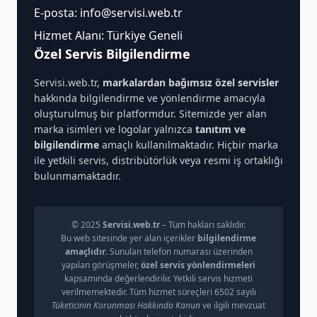
E-posta:
info@servisi.web.tr
Hizmet Alanı: Türkiye Geneli
Özel Servis Bilgilendirme
Servisi.web.tr,
markalardan bağımsız özel servisler
hakkında bilgilendirme ve yönlendirme amacıyla
oluşturulmuş bir platformdur. Sitemizde yer alan
marka isimleri ve logolar yalnızca
tanıtım ve
bilgilendirme
amaçlı kullanılmaktadır. Hiçbir marka
ile yetkili servis, distribütörlük veya resmi iş ortaklığı
bulunmamaktadır.
© 2025
Servisi.web.tr
– Tüm hakları saklıdır.
Bu web sitesinde yer alan içerikler
bilgilendirme
amaçlıdır
. Sunulan telefon numarası üzerinden
yapılan görüşmeler,
özel servis yönlendirmeleri
kapsamında değerlendirilir. Yetkili servis hizmeti
verilmemektedir. Tüm hizmet süreçleri 6502 sayılı
Tüketicinin Korunması Hakkında Kanun
ve ilgili mevzuat