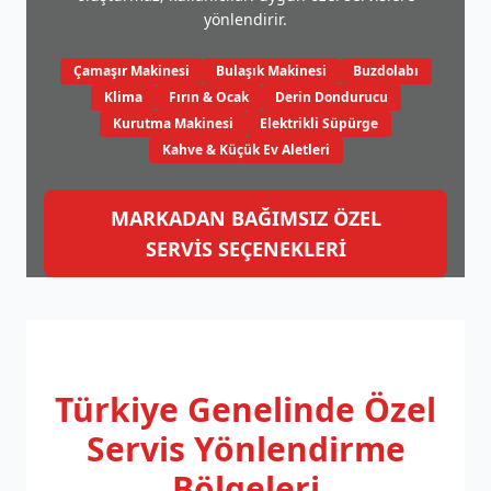
yönlendirir.
Çamaşır Makinesi
Bulaşık Makinesi
Buzdolabı
Klima
Fırın & Ocak
Derin Dondurucu
Kurutma Makinesi
Elektrikli Süpürge
Kahve & Küçük Ev Aletleri
MARKADAN BAĞIMSIZ ÖZEL
SERVİS SEÇENEKLERİ
Türkiye Genelinde
Özel
Servis Yönlendirme
Bölgeleri