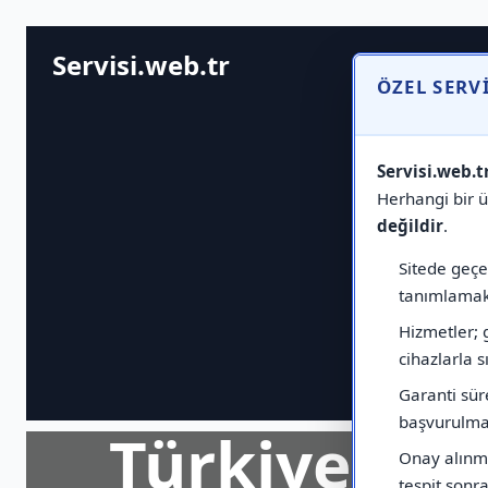
Servisi.web.tr
ÖZEL SERV
Servisi.web.t
Herhangi bir ür
değildir
.
Sitede geçen
tanımlamak 
Hizmetler; 
cihazlarla sı
Garanti sür
başvurulmas
Türkiye Ge
Onay alınma
tespit sonras