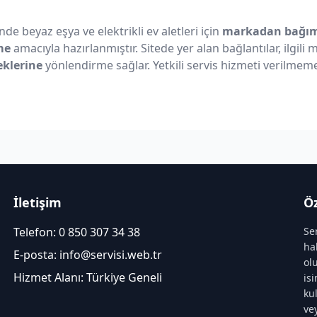
nde beyaz eşya ve elektrikli ev aletleri için
markadan bağıms
me
amacıyla hazırlanmıştır. Sitede yer alan bağlantılar, ilgili
eklerine
yönlendirme sağlar. Yetkili servis hizmeti verilmeme
İletişim
Öz
Telefon:
0 850 307 34 38
Se
ha
E-posta:
info@servisi.web.tr
ol
Hizmet Alanı: Türkiye Geneli
is
ku
ve