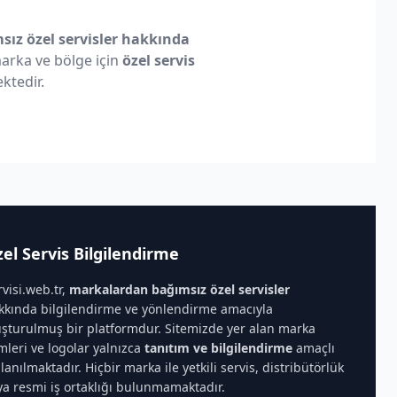
ız özel servisler hakkında
 marka ve bölge için
özel servis
ktedir.
el Servis Bilgilendirme
rvisi.web.tr,
markalardan bağımsız özel servisler
kkında bilgilendirme ve yönlendirme amacıyla
uşturulmuş bir platformdur. Sitemizde yer alan marka
imleri ve logolar yalnızca
tanıtım ve bilgilendirme
amaçlı
llanılmaktadır. Hiçbir marka ile yetkili servis, distribütörlük
ya resmi iş ortaklığı bulunmamaktadır.