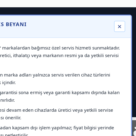
IS BEYANI
×
r
markalardan bağımsız özel servis hizmeti sunmaktadır.
etici, ithalatçı veya markanın resmi ya da yetkili servisi
 marka adları yalnızca servis verilen cihaz türlerini
içindir.
garantisi sona ermiş veya garanti kapsamı dışında kalan
nırlıdır.
esi devam eden cihazlarda üretici veya yetkili servise
ı önerilir.
nelinde
Markad
dan kapsam dışı işlem yapılmaz; fiyat bilgisi yerinde
ı netleştirilir.