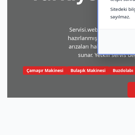
Sitedeki bil
sayılmaz.
Servisi.web.tr, beyaz eşya v
hazırlanmış bir platformdu
arızaları hakkında sık karş
sunar. Yetkili servis de
Çamaşır Makinesi
Bulaşık Makinesi
Buzdolabı