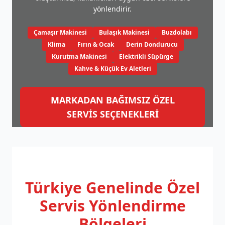
yönlendirir.
Çamaşır Makinesi
Bulaşık Makinesi
Buzdolabı
Klima
Fırın & Ocak
Derin Dondurucu
Kurutma Makinesi
Elektrikli Süpürge
Kahve & Küçük Ev Aletleri
MARKADAN BAĞIMSIZ ÖZEL
SERVİS SEÇENEKLERİ
Türkiye Genelinde
Özel
Servis Yönlendirme
Bölgeleri