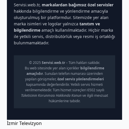
Servisi.web.tr,
markalardan bağımsız özel servisler
hakkında bilgilendirme ve yönlendirme amacıyla
oluşturulmuş bir platformdur. Sitemizde yer alan
marka isimleri ve logolar yalnızca
tanıtım ve
bilgilendirme
amaçlı kullanılmaktadır. Hiçbir marka
ile yetkili servis, distribütörlük veya resmi iş ortaklığı
bulunmamaktadır.
© 2025
Servisi.web.tr
– Tüm hakları saklıdır.
Bu web sitesinde yer alan içerikler
bilgilendirme
amaçlıdır
. Sunulan telefon numarası üzerinden
yapılan görüşmeler,
özel servis yönlendirmeleri
kapsamında değerlendirilir. Yetkili servis hizmeti
verilmemektedir. Tüm hizmet süreçleri 6502 sayılı
Tüketicinin Korunması Hakkında Kanun
ve ilgili mevzuat
hükümlerine tabidir.
İzmir Televizyon