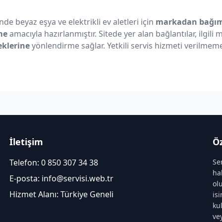
nde beyaz eşya ve elektrikli ev aletleri için
markadan bağıms
me
amacıyla hazırlanmıştır. Sitede yer alan bağlantılar, ilgili
eklerine
yönlendirme sağlar. Yetkili servis hizmeti verilmeme
İletişim
Öz
Telefon:
0 850 307 34 38
Se
ha
E-posta:
info@servisi.web.tr
ol
Hizmet Alanı: Türkiye Geneli
is
ku
ve