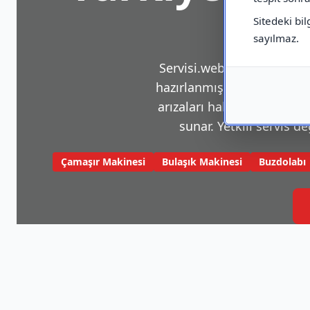
Sitedeki bil
sayılmaz.
Servisi.web.tr, beyaz eşya v
hazırlanmış bir platformdu
arızaları hakkında sık karş
sunar. Yetkili servis de
Çamaşır Makinesi
Bulaşık Makinesi
Buzdolabı