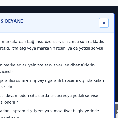
IS BEYANI
×
r
markalardan bağımsız özel servis hizmeti sunmaktadır.
etici, ithalatçı veya markanın resmi ya da yetkili servisi
 marka adları yalnızca servis verilen cihaz türlerini
içindir.
garantisi sona ermiş veya garanti kapsamı dışında kalan
nırlıdır.
esi devam eden cihazlarda üretici veya yetkili servise
ı önerilir.
nelinde
Markad
dan kapsam dışı işlem yapılmaz; fiyat bilgisi yerinde
ı netleştirilir.