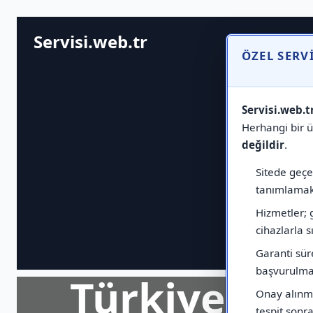
Servisi.web.tr
ÖZEL SERV
Servisi.web.t
Herhangi bir ür
değildir
.
Sitede geçen
tanımlamak 
Hizmetler; 
cihazlarla sı
Garanti sür
başvurulmas
Türkiye Ge
Onay alınma
tespit sonras