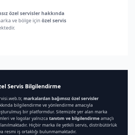
ız özel servisler hakkında
 marka ve bölge için
özel servis
ktedir.
el Servis Bilgilendirme
rvisi.web.tr,
markalardan bağımsız özel servisler
kkında bilgilendirme ve yönlendirme amacıyla
uşturulmuş bir platformdur. Sitemizde yer alan marka
imleri ve logolar yalnızca
tanıtım ve bilgilendirme
amaçlı
llanılmaktadır. Hiçbir marka ile yetkili servis, distribütörlük
ya resmi iş ortaklığı bulunmamaktadır.