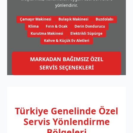
yönlendirir.
Çamaşır Makinesi
Bulaşık Makinesi
Buzdolabı
Klima
Fırın & Ocak
Derin Dondurucu
Kurutma Makinesi
Elektrikli Süpürge
Kahve & Küçük Ev Aletleri
MARKADAN BAĞIMSIZ ÖZEL
SERVİS SEÇENEKLERİ
Türkiye Genelinde
Özel
Servis Yönlendirme
Bölgeleri