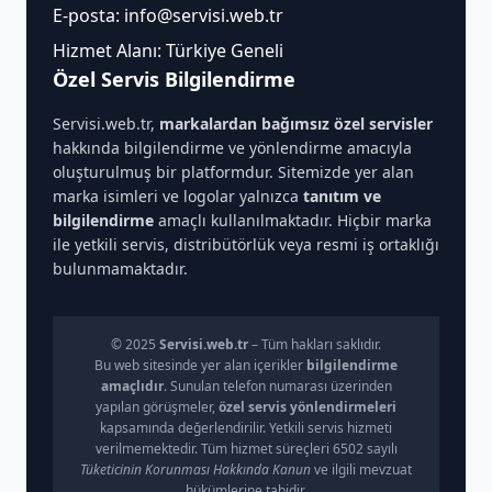
E-posta:
info@servisi.web.tr
Hizmet Alanı: Türkiye Geneli
Özel Servis Bilgilendirme
Servisi.web.tr,
markalardan bağımsız özel servisler
hakkında bilgilendirme ve yönlendirme amacıyla
oluşturulmuş bir platformdur. Sitemizde yer alan
marka isimleri ve logolar yalnızca
tanıtım ve
bilgilendirme
amaçlı kullanılmaktadır. Hiçbir marka
ile yetkili servis, distribütörlük veya resmi iş ortaklığı
bulunmamaktadır.
© 2025
Servisi.web.tr
– Tüm hakları saklıdır.
Bu web sitesinde yer alan içerikler
bilgilendirme
amaçlıdır
. Sunulan telefon numarası üzerinden
yapılan görüşmeler,
özel servis yönlendirmeleri
kapsamında değerlendirilir. Yetkili servis hizmeti
verilmemektedir. Tüm hizmet süreçleri 6502 sayılı
Tüketicinin Korunması Hakkında Kanun
ve ilgili mevzuat
hükümlerine tabidir.