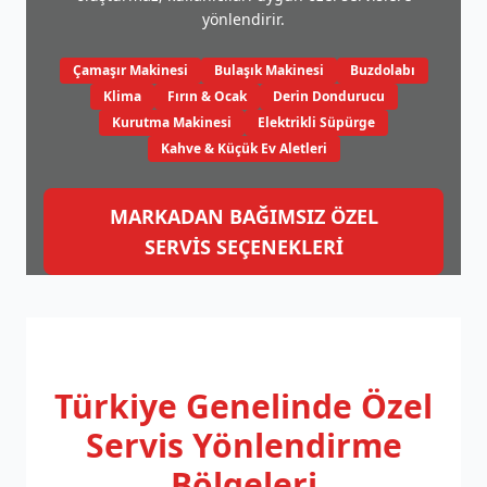
yönlendirir.
Çamaşır Makinesi
Bulaşık Makinesi
Buzdolabı
Klima
Fırın & Ocak
Derin Dondurucu
Kurutma Makinesi
Elektrikli Süpürge
Kahve & Küçük Ev Aletleri
MARKADAN BAĞIMSIZ ÖZEL
SERVİS SEÇENEKLERİ
Türkiye Genelinde
Özel
Servis Yönlendirme
Bölgeleri