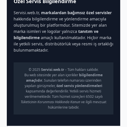
Özel Servis Bilgilendirme
Servisi.web.tr,
markalardan bağımsız özel servisler
hakkında bilgilendirme ve yönlendirme amacıyla
oluşturulmuş bir platformdur. Sitemizde yer alan
marka isimleri ve logolar yalnızca
tanıtım ve
bilgilendirme
amaçlı kullanılmaktadır. Hiçbir marka
ile yetkili servis, distribütörlük veya resmi iş ortaklığı
bulunmamaktadır.
© 2025
Servisi.web.tr
– Tüm hakları saklıdır.
Bu web sitesinde yer alan içerikler
bilgilendirme
amaçlıdır
. Sunulan telefon numarası üzerinden
yapılan görüşmeler,
özel servis yönlendirmeleri
kapsamında değerlendirilir. Yetkili servis hizmeti
verilmemektedir. Tüm hizmet süreçleri 6502 sayılı
Tüketicinin Korunması Hakkında Kanun
ve ilgili mevzuat
hükümlerine tabidir.