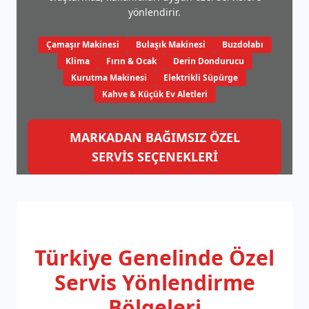
yönlendirir.
Çamaşır Makinesi
Bulaşık Makinesi
Buzdolabı
Klima
Fırın & Ocak
Derin Dondurucu
Kurutma Makinesi
Elektrikli Süpürge
Kahve & Küçük Ev Aletleri
MARKADAN BAĞIMSIZ ÖZEL
SERVİS SEÇENEKLERİ
Türkiye Genelinde
Özel
Servis Yönlendirme
Bölgeleri