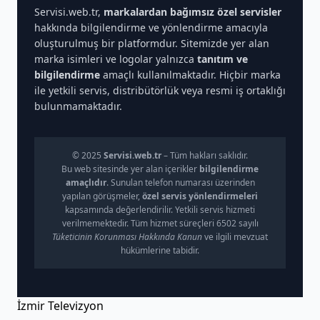
Servisi.web.tr,
markalardan bağımsız özel servisler
hakkında bilgilendirme ve yönlendirme amacıyla
oluşturulmuş bir platformdur. Sitemizde yer alan
marka isimleri ve logolar yalnızca
tanıtım ve
bilgilendirme
amaçlı kullanılmaktadır. Hiçbir marka
ile yetkili servis, distribütörlük veya resmi iş ortaklığı
bulunmamaktadır.
© 2025
Servisi.web.tr
– Tüm hakları saklıdır.
Bu web sitesinde yer alan içerikler
bilgilendirme
amaçlıdır
. Sunulan telefon numarası üzerinden
yapılan görüşmeler,
özel servis yönlendirmeleri
kapsamında değerlendirilir. Yetkili servis hizmeti
verilmemektedir. Tüm hizmet süreçleri 6502 sayılı
Tüketicinin Korunması Hakkında Kanun
ve ilgili mevzuat
hükümlerine tabidir.
İzmir Televizyon