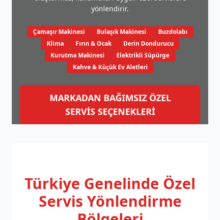
yönlendirir.
Çamaşır Makinesi
Bulaşık Makinesi
Buzdolabı
Klima
Fırın & Ocak
Derin Dondurucu
Kurutma Makinesi
Elektrikli Süpürge
Kahve & Küçük Ev Aletleri
MARKADAN BAĞIMSIZ ÖZEL
SERVİS SEÇENEKLERİ
Türkiye Genelinde
Özel
Servis Yönlendirme
Bölgeleri