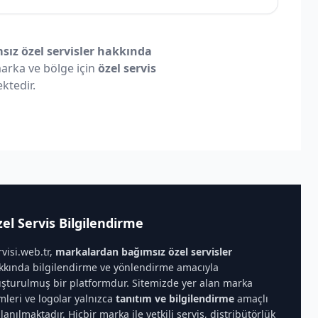
ız özel servisler hakkında
 marka ve bölge için
özel servis
ktedir.
el Servis Bilgilendirme
rvisi.web.tr,
markalardan bağımsız özel servisler
kkında bilgilendirme ve yönlendirme amacıyla
uşturulmuş bir platformdur. Sitemizde yer alan marka
imleri ve logolar yalnızca
tanıtım ve bilgilendirme
amaçlı
llanılmaktadır. Hiçbir marka ile yetkili servis, distribütörlük