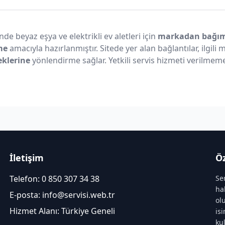
nde beyaz eşya ve elektrikli ev aletleri için
markadan bağıms
me
amacıyla hazırlanmıştır. Sitede yer alan bağlantılar, ilgili
eklerine
yönlendirme sağlar. Yetkili servis hizmeti verilmeme
İletişim
Öz
Telefon:
0 850 307 34 38
Se
ha
E-posta:
info@servisi.web.tr
ol
Hizmet Alanı: Türkiye Geneli
is
ku