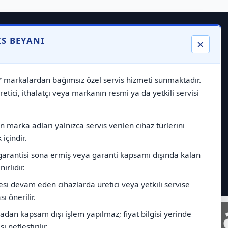
IS BEYANI
×
r
markalardan bağımsız özel servis hizmeti sunmaktadır.
etici, ithalatçı veya markanın resmi ya da yetkili servisi
 marka adları yalnızca servis verilen cihaz türlerini
içindir.
garantisi sona ermiş veya garanti kapsamı dışında kalan
nırlıdır.
esi devam eden cihazlarda üretici veya yetkili servise
ı önerilir.
nelinde
Markad
dan kapsam dışı işlem yapılmaz; fiyat bilgisi yerinde
ı netleştirilir.