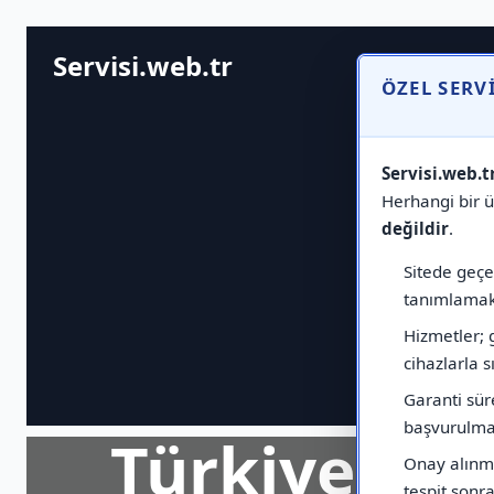
Servisi.web.tr
ÖZEL SERV
Servisi.web.t
Herhangi bir ür
değildir
.
Sitede geçen
tanımlamak 
Hizmetler; 
cihazlarla sı
Garanti sür
başvurulmas
Türkiye Ge
Onay alınma
tespit sonras