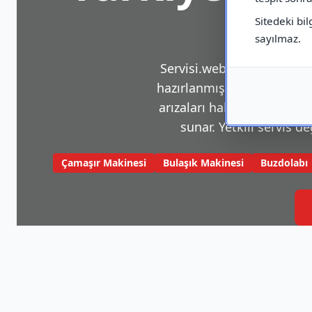
Sitedeki bil
sayılmaz.
Servisi.web.tr, beyaz eşya v
hazırlanmış bir platformdu
arızaları hakkında sık karş
sunar. Yetkili servis de
Çamaşır Makinesi
Bulaşık Makinesi
Buzdolabı