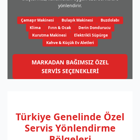
yönlendirir.
Çamaşır Makinesi
Bulaşık Makinesi
Buzdolabı
Klima
Fırın & Ocak
Derin Dondurucu
Kurutma Makinesi
Elektrikli Süpürge
Kahve & Küçük Ev Aletleri
MARKADAN BAĞIMSIZ ÖZEL
SERVİS SEÇENEKLERİ
Türkiye Genelinde
Özel
Servis Yönlendirme
Bölgeleri