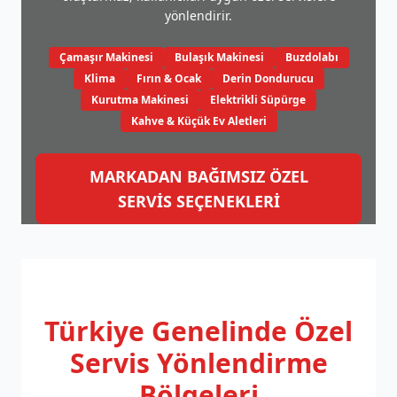
yönlendirir.
Çamaşır Makinesi
Bulaşık Makinesi
Buzdolabı
Klima
Fırın & Ocak
Derin Dondurucu
Kurutma Makinesi
Elektrikli Süpürge
Kahve & Küçük Ev Aletleri
MARKADAN BAĞIMSIZ ÖZEL
SERVİS SEÇENEKLERİ
Türkiye Genelinde
Özel
Servis Yönlendirme
Bölgeleri