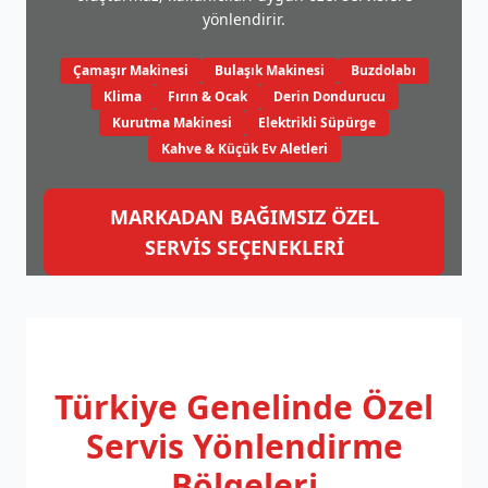
yönlendirir.
Çamaşır Makinesi
Bulaşık Makinesi
Buzdolabı
Klima
Fırın & Ocak
Derin Dondurucu
Kurutma Makinesi
Elektrikli Süpürge
Kahve & Küçük Ev Aletleri
MARKADAN BAĞIMSIZ ÖZEL
SERVİS SEÇENEKLERİ
Türkiye Genelinde
Özel
Servis Yönlendirme
Bölgeleri