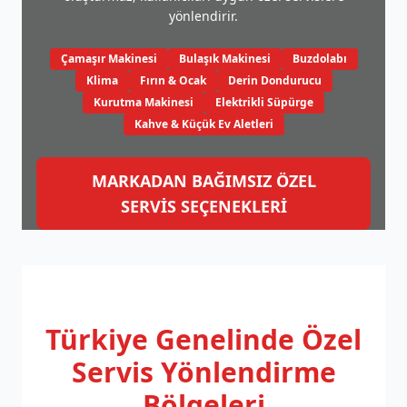
yönlendirir.
Çamaşır Makinesi
Bulaşık Makinesi
Buzdolabı
Klima
Fırın & Ocak
Derin Dondurucu
Kurutma Makinesi
Elektrikli Süpürge
Kahve & Küçük Ev Aletleri
MARKADAN BAĞIMSIZ ÖZEL
SERVİS SEÇENEKLERİ
Türkiye Genelinde
Özel
Servis Yönlendirme
Bölgeleri