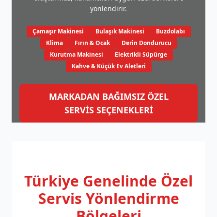
yönlendirir.
Çamaşır Makinesi
Bulaşık Makinesi
Buzdolabı
Klima
Fırın & Ocak
Derin Dondurucu
Kurutma Makinesi
Elektrikli Süpürge
Kahve & Küçük Ev Aletleri
MARKADAN BAĞIMSIZ ÖZEL
SERVİS SEÇENEKLERİ
Türkiye Genelinde
Özel
Servis Yönlendirme
Bölgeleri