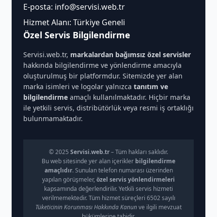
E-posta:
info@servisi.web.tr
Hizmet Alanı: Türkiye Geneli
Özel Servis Bilgilendirme
Servisi.web.tr,
markalardan bağımsız özel servisler
hakkında bilgilendirme ve yönlendirme amacıyla
oluşturulmuş bir platformdur. Sitemizde yer alan
marka isimleri ve logolar yalnızca
tanıtım ve
bilgilendirme
amaçlı kullanılmaktadır. Hiçbir marka
ile yetkili servis, distribütörlük veya resmi iş ortaklığı
bulunmamaktadır.
© 2025
Servisi.web.tr
– Tüm hakları saklıdır.
Bu web sitesinde yer alan içerikler
bilgilendirme
amaçlıdır
. Sunulan telefon numarası üzerinden
yapılan görüşmeler,
özel servis yönlendirmeleri
kapsamında değerlendirilir. Yetkili servis hizmeti
verilmemektedir. Tüm hizmet süreçleri 6502 sayılı
Tüketicinin Korunması Hakkında Kanun
ve ilgili mevzuat
hükümlerine tabidir.