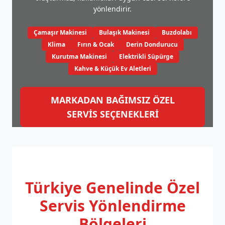
yönlendirir.
Çamaşır Makinesi
Bulaşık Makinesi
Buzdolabı
Klima
Fırın & Ocak
Derin Dondurucu
Kurutma Makinesi
Elektrikli Süpürge
Kahve & Küçük Ev Aletleri
MARKADAN BAĞIMSIZ ÖZEL
SERVİS SEÇENEKLERİ
Türkiye Genelinde
Özel
Servis Yönlendirme
Bölgeleri