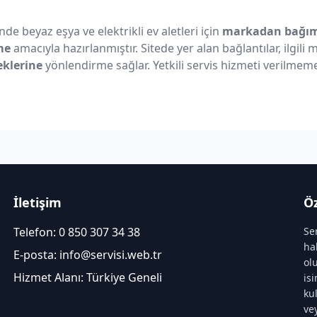
nde beyaz eşya ve elektrikli ev aletleri için
markadan bağıms
me
amacıyla hazırlanmıştır. Sitede yer alan bağlantılar, ilgili
eklerine
yönlendirme sağlar. Yetkili servis hizmeti verilmeme
İletişim
Öz
Telefon:
0 850 307 34 38
Se
ha
E-posta:
info@servisi.web.tr
ol
Hizmet Alanı: Türkiye Geneli
is
ku
ve