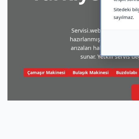
Sitedeki bil
sayılmaz.
Servisi.web.tr, beyaz eşya v
hazırlanmış bir platformdu
arızaları hakkında sık karş
sunar. Yetkili servis de
Çamaşır Makinesi
Bulaşık Makinesi
Buzdolabı