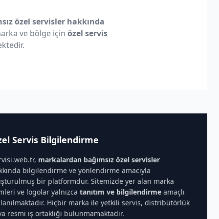
ız özel servisler hakkında
 marka ve bölge için
özel servis
ktedir.
el Servis Bilgilendirme
rvisi.web.tr,
markalardan bağımsız özel servisler
kkında bilgilendirme ve yönlendirme amacıyla
uşturulmuş bir platformdur. Sitemizde yer alan marka
imleri ve logolar yalnızca
tanıtım ve bilgilendirme
amaçlı
llanılmaktadır. Hiçbir marka ile yetkili servis, distribütörlük
ya resmi iş ortaklığı bulunmamaktadır.