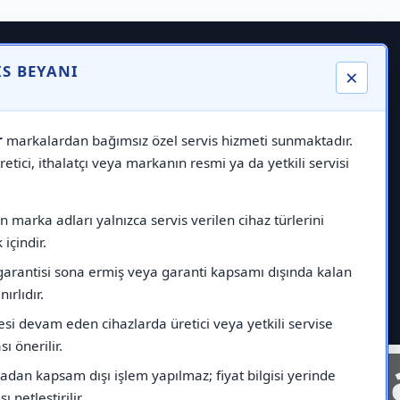
IS BEYANI
×
r
markalardan bağımsız özel servis hizmeti sunmaktadır.
etici, ithalatçı veya markanın resmi ya da yetkili servisi
 marka adları yalnızca servis verilen cihaz türlerini
içindir.
garantisi sona ermiş veya garanti kapsamı dışında kalan
nırlıdır.
esi devam eden cihazlarda üretici veya yetkili servise
ı önerilir.
nelinde
Markad
dan kapsam dışı işlem yapılmaz; fiyat bilgisi yerinde
ı netleştirilir.