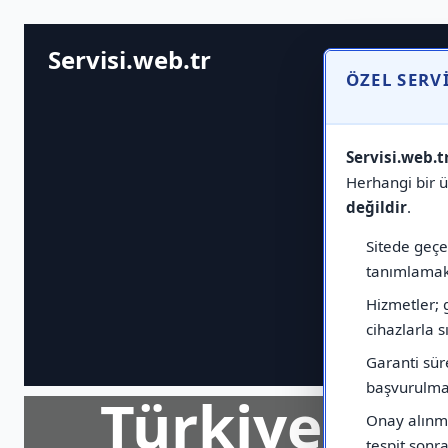
Servisi.web.tr
ÖZEL SERV
Servisi.web.t
Herhangi bir ür
değildir
.
Sitede geçen
tanımlamak 
Hizmetler; 
cihazlarla sı
Garanti sür
başvurulmas
Türkiye Ge
Onay alınma
tespit sonras