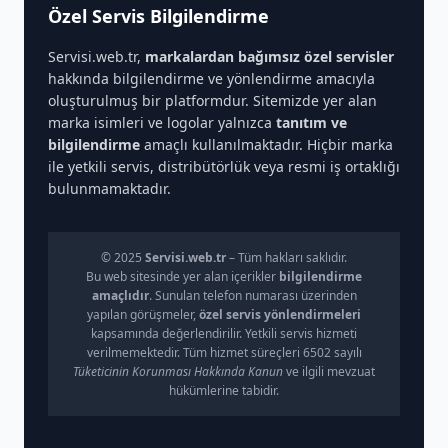
Özel Servis Bilgilendirme
Servisi.web.tr,
markalardan bağımsız özel servisler
hakkında bilgilendirme ve yönlendirme amacıyla
oluşturulmuş bir platformdur. Sitemizde yer alan
marka isimleri ve logolar yalnızca
tanıtım ve
bilgilendirme
amaçlı kullanılmaktadır. Hiçbir marka
ile yetkili servis, distribütörlük veya resmi iş ortaklığı
bulunmamaktadır.
© 2025
Servisi.web.tr
– Tüm hakları saklıdır.
Bu web sitesinde yer alan içerikler
bilgilendirme
amaçlıdır
. Sunulan telefon numarası üzerinden
yapılan görüşmeler,
özel servis yönlendirmeleri
kapsamında değerlendirilir. Yetkili servis hizmeti
verilmemektedir. Tüm hizmet süreçleri 6502 sayılı
Tüketicinin Korunması Hakkında Kanun
ve ilgili mevzuat
hükümlerine tabidir.