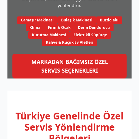
yönlendirir.
Çamaşır Makinesi
Bulaşık Makinesi
Buzdolabı
Klima
Fırın & Ocak
Derin Dondurucu
Kurutma Makinesi
Elektrikli Süpürge
Kahve & Küçük Ev Aletleri
MARKADAN BAĞIMSIZ ÖZEL
SERVİS SEÇENEKLERİ
Türkiye Genelinde
Özel
Servis Yönlendirme
Bölgeleri