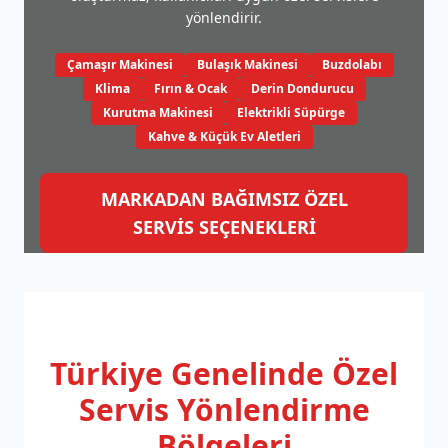
yönlendirir.
Çamaşır Makinesi
Bulaşık Makinesi
Buzdolabı
Klima
Fırın & Ocak
Derin Dondurucu
Kurutma Makinesi
Elektrikli Süpürge
Kahve & Küçük Ev Aletleri
MARKADAN BAĞIMSIZ ÖZEL
SERVİS SEÇENEKLERİ
Türkiye Genelinde
Özel
Servis Yönlendirme
Bölgeleri