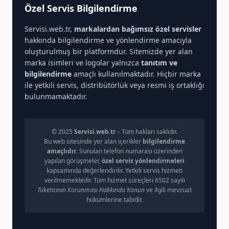
Özel Servis Bilgilendirme
Servisi.web.tr,
markalardan bağımsız özel servisler
hakkında bilgilendirme ve yönlendirme amacıyla
oluşturulmuş bir platformdur. Sitemizde yer alan
marka isimleri ve logolar yalnızca
tanıtım ve
bilgilendirme
amaçlı kullanılmaktadır. Hiçbir marka
ile yetkili servis, distribütörlük veya resmi iş ortaklığı
bulunmamaktadır.
© 2025
Servisi.web.tr
– Tüm hakları saklıdır.
Bu web sitesinde yer alan içerikler
bilgilendirme
amaçlıdır
. Sunulan telefon numarası üzerinden
yapılan görüşmeler,
özel servis yönlendirmeleri
kapsamında değerlendirilir. Yetkili servis hizmeti
verilmemektedir. Tüm hizmet süreçleri 6502 sayılı
Tüketicinin Korunması Hakkında Kanun
ve ilgili mevzuat
hükümlerine tabidir.