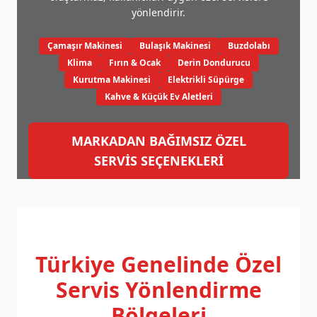
yönlendirir.
Çamaşır Makinesi
Bulaşık Makinesi
Buzdolabı
Klima
Fırın & Ocak
Derin Dondurucu
Kurutma Makinesi
Elektrikli Süpürge
Kahve & Küçük Ev Aletleri
MARKADAN BAĞIMSIZ ÖZEL
SERVİS SEÇENEKLERİ
Türkiye Genelinde
Özel
Servis Yönlendirme
Bölgeleri