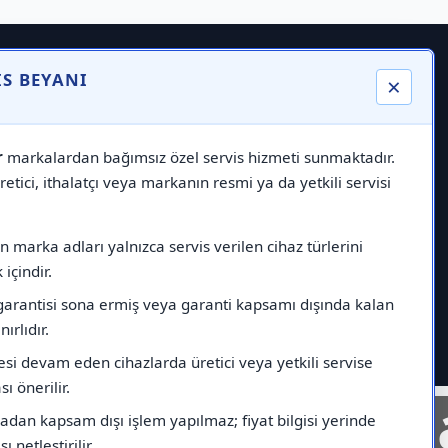
IS BEYANI
×
r
markalardan bağımsız özel servis hizmeti sunmaktadır.
etici, ithalatçı veya markanın resmi ya da yetkili servisi
 marka adları yalnızca servis verilen cihaz türlerini
içindir.
garantisi sona ermiş veya garanti kapsamı dışında kalan
nırlıdır.
esi devam eden cihazlarda üretici veya yetkili servise
ı önerilir.
nelinde
Markad
dan kapsam dışı işlem yapılmaz; fiyat bilgisi yerinde
ı netleştirilir.