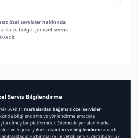
ız özel servisler hakkında
 marka ve bölge için
özel servis
ktedir.
el Servis Bilgilendirme
rvisi.web.tr,
markalardan bağımsız özel servisler
kkında bilgilendirme ve yönlendirme amacıyla
uşturulmuş bir platformdur. Sitemizde yer alan marka
imleri ve logolar yalnızca
tanıtım ve bilgilendirme
amaçlı
llanılmaktadır. Hiçbir marka ile yetkili servis, distribütörlük