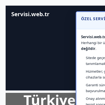
Servisi.web.tr
ÖZEL SERV
Servisi.web.t
Herhangi bir ür
değildir
.
Sitede geçen
tanımlamak 
Hizmetler; 
cihazlarla sı
Garanti sür
başvurulmas
Türkiye Ge
Onay alınma
tespit sonras