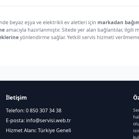
nde beyaz eşya ve elektrikli ev aletleri için
markadan bağıms
me
amacıyla hazırlanmıştır. Sitede yer alan bağlantılar, ilgili
eklerine
yönlendirme sağlar. Yetkili servis hizmeti verilmeme
İletişim
Öz
Telefon:
0 850 307 34 38
Se
ha
E-posta:
info@servisi.web.tr
ol
Hizmet Alanı: Türkiye Geneli
is
ku