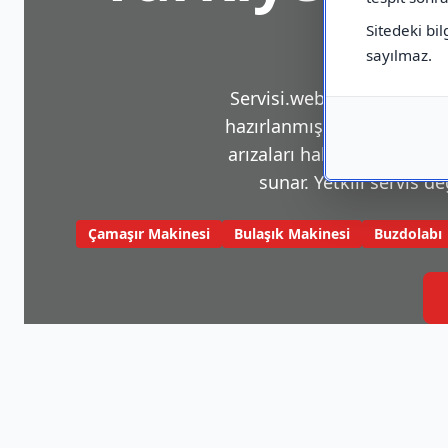
Sitedeki bil
sayılmaz.
Servisi.web.tr, beyaz eşya v
hazırlanmış bir platformdu
arızaları hakkında sık karş
sunar. Yetkili servis de
Çamaşır Makinesi
Bulaşık Makinesi
Buzdolabı