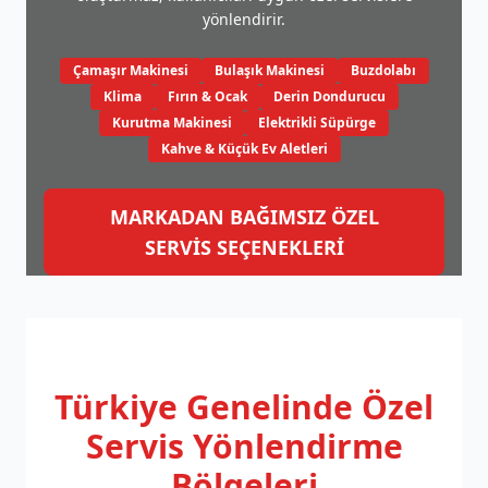
yönlendirir.
Çamaşır Makinesi
Bulaşık Makinesi
Buzdolabı
Klima
Fırın & Ocak
Derin Dondurucu
Kurutma Makinesi
Elektrikli Süpürge
Kahve & Küçük Ev Aletleri
MARKADAN BAĞIMSIZ ÖZEL
SERVİS SEÇENEKLERİ
Türkiye Genelinde
Özel
Servis Yönlendirme
Bölgeleri